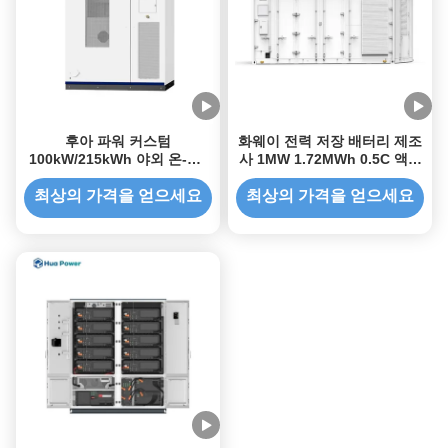
후아 파워 커스텀
화웨이 전력 저장 배터리 제조
100kW/215kWh 야외 온-인-
사 1MW 1.72MWh 0.5C 액체
원 에어 냉각 ESS 캐비닛 PV
냉각 상업용 에너지 배터리 저
LiFePO4 배터리 에너지 저장
장 컨테이너
최상의 가격을 얻으세요
최상의 가격을 얻으세요
시스템