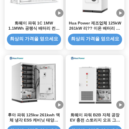
화웨이 파워 1C 1MW
Hua Power 제조업체 125kW
1.1MWh 공랭식 배터리 컨테
261kW 리?? 이온 배터리 PV
이너 BESS 통합 ESS 솔루션
태양광 상업용 배터리 저장 시
태양광 에너지 배터리 저장 시
스템
최상의 가격을 얻으세요
최상의 가격을 얻으세요
스템
후아 파워 125kw 261kwh 액
화웨이 파워 B2B 자체 공장
체 냉각 ESS 캐비닛 태양광
EV 충전 스토리지 오프 그리
PV 통합 에너지 배터리 저장
드 전력 110kW 233kWh 에너