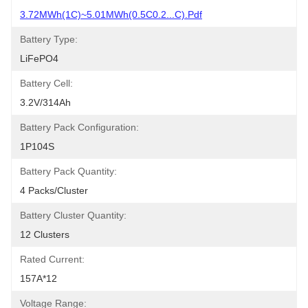
3.72MWh(1C)~5.01MWh(0.5C0.2...C).pdf
Battery Type:
LiFePO4
Battery Cell:
3.2V/314Ah
Battery Pack Configuration:
1P104S
Battery Pack Quantity:
4 Packs/Cluster
Battery Cluster Quantity:
12 Clusters
Rated Current:
157A*12
Voltage Range: