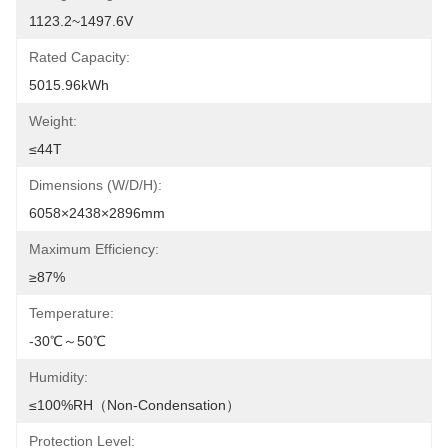
1123.2~1497.6V
Rated Capacity:
5015.96kWh
Weight:
≤44T
Dimensions (W/D/H):
6058×2438×2896mm
Maximum Efficiency:
≥87%
Temperature:
-30℃～50℃
Humidity:
≤100%RH（Non-Condensation）
Protection Level: