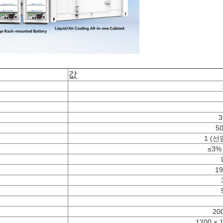
값
3
5
1 (선
≤3%
19
20
1200 × 