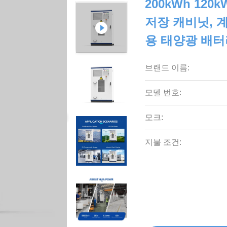
200kWh 12
저장 캐비닛, 
용 태양광 배터
브랜드 이름:
모델 번호:
모크:
지불 조건: