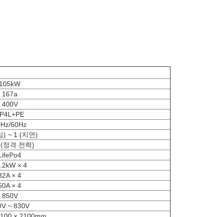
105kW
167a
400V
P4L+PE
0Hz/60Hz
임) ~ 1 (지연)
 (정격 전력)
LifePo4
.2kW × 4
32A × 4
50A × 4
850V
0V ~ 830V
1100 × 2100mm