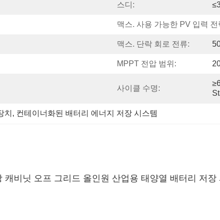
스디:
≤
맥스. 사용 가능한 PV 입력 전
맥스. 단락 회로 전류:
50
MPPT 전압 범위:
2
≥
사이클 수명:
St
장치
, 
컨테이너화된 배터리 에너지 저장 시스템
 저장 캐비닛 오프 그리드 올인원 산업용 태양열 배터리 저장