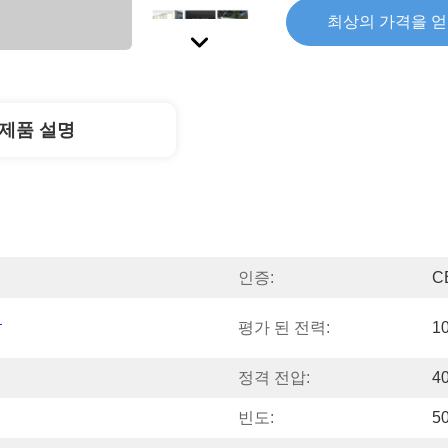
최상의 가격을 
제품 설명
인증:
C
평가 된 전력:
1
정격 전압:
4
빈도:
5