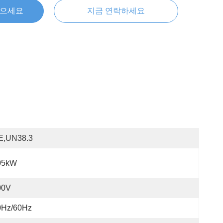
얻으세요
지금 연락하세요
E,UN38.3
05kW
00V
0Hz/60Hz