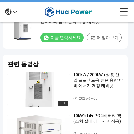
100kW/200kWh 태양 전지 저장 시스템 PCS
100kW/200kWh
인버터와 함께 전력 저장 캐비닛
태
양
지금 연락하세요
더 알아보기
전
지
저
관련 동영상
장
시
100kW / 200kWh 상용 산
업 프로젝트용 높은 용량 야
스
외 에너지 저장 캐비닛
템
에너지 저장 캐비닛
2025-07-05
PCS
00:15
인
10kWh LiFePO4 배터리 팩
버
(소형 실내 에너지 저장용)
터
에너지 저장 캐비닛