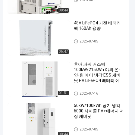
와
2025-08-11
함
00:44
께
48V LiFePO4 가전 배터리
전
팩 160Ah 용량
력
집의 에너지 저장 시스템
저
2025-07-05
장
06:47
캐
후아 파워 커스텀
비
100kW/215kWh 야외 온-
닛
인-원 에어 냉각 ESS 캐비
닛 PV LiFePO4 배터리 에너
에너
지금 연락하
지 저장 시스템
지
2025-
1383
에너지 저장 캐비닛
01:51
저장
2025-07-16
세요
07-05
의견
공유하다
캐비
닛
50kW/100kWh 공기 냉각
#
6000 사이클 PV+에너지 저
장 캐비닛
containerized
battery
에너지 저장 캐비닛
2025-07-05
storage
00:44