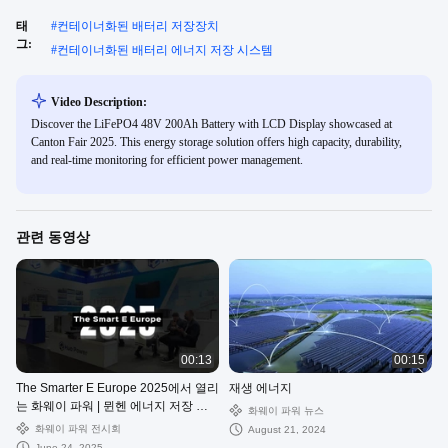
태
#
컨테이너화된 배터리 저장장치
그:
#
컨테이너화된 배터리 에너지 저장 시스템
Video Description:
Discover the LiFePO4 48V 200Ah Battery with LCD Display showcased at
Canton Fair 2025. This energy storage solution offers high capacity, durability,
and real-time monitoring for efficient power management.
관련 동영상
00:13
00:15
The Smarter E Europe 2025에서 열리
재생 에너지
는 화웨이 파워 | 뮌헨 에너지 저장 엑
화웨이 파워 뉴스
스포 리캡
화웨이 파워 전시회
August 21, 2024
June 24, 2025