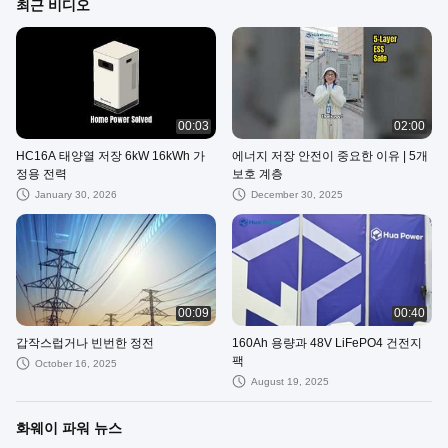
최근 비디오
00:03
02:00
HC16A 태양열 저장 6kW 16kWh 가
에너지 저장 안전이 중요한 이유 | 5개
정용 전력
보호 계층
January 30, 2026
December 30, 2025
00:09
00:40
갑작스럽거나 빈번한 정전
160Ah 용량과 48V LiFePO4 건전지
팩
October 16, 2025
August 19, 2025
화웨이 파워 뉴스